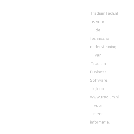
TradiumTech.nl
is voor
de
technische
ondersteuning
van
Tradium
Business
Software,
kijk op
www.
tradium.nl
voor
meer
informatie.