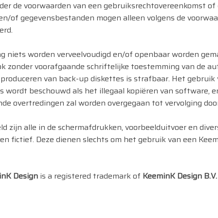
der de voorwaarden van een gebruiksrechtovereenkomst o
 en/of gegevensbestanden mogen alleen volgens de voorwa
erd.
ag niets worden verveelvoudigd en/of openbaar worden gemaa
ok zonder voorafgaande schriftelijke toestemming van de au
 produceren van back-up diskettes is strafbaar. Het gebrui
wordt beschouwd als het illegaal kopiëren van software, en
e overtredingen zal worden overgegaan tot vervolging door 
ld zijn alle in de schermafdrukken, voorbeelduitvoer en dive
n fictief. Deze dienen slechts om het gebruik van een Keemi
nK Design
is a registered trademark of
KeeminK Design B.V.