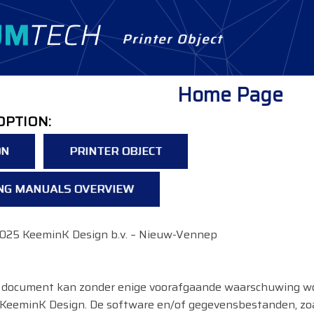
Printer Object
Home Page
OPTION:
ON
PRINTER OBJECT
G MANUALS OVERVIEW
025 KeeminK Design b.v. – Nieuw-Vennep
it document kan zonder enige voorafgaande waarschuwing w
or KeeminK Design. De software en/of gegevensbestanden, zo