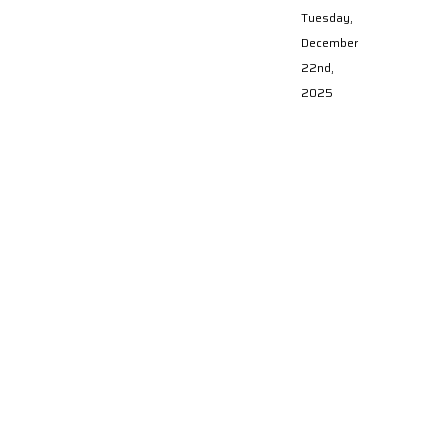
Tuesday,
December
22nd,
2025