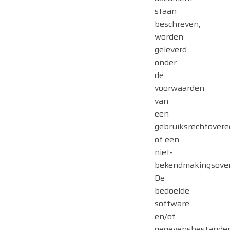
staan
beschreven,
worden
geleverd
onder
de
voorwaarden
van
een
gebruiksrechtover
of een
niet-
bekendmakingsove
De
bedoelde
software
en/of
gegevensbestande