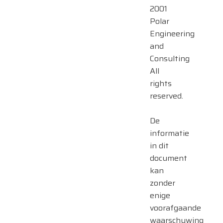
2001
Polar
Engineering
and
Consulting
All
rights
reserved.
De
informatie
in dit
document
kan
zonder
enige
voorafgaande
waarschuwing