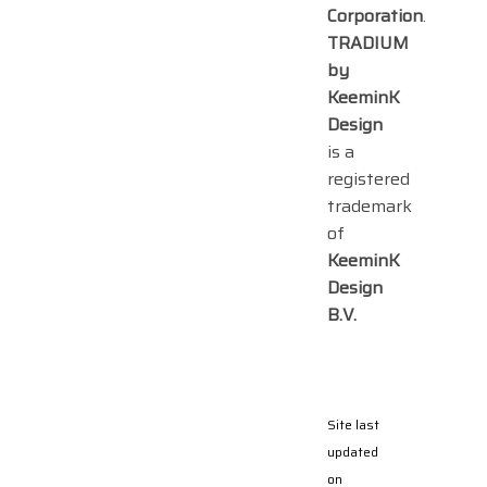
Corporation
.
TRADIUM
by
KeeminK
Design
is a
registered
trademark
of
KeeminK
Design
B.V.
Site last
updated
on