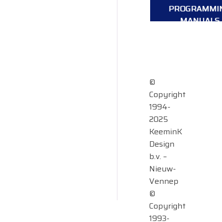
PROGRAMMI
MANUALS
OVERVIEW
©
Copyright
1994-
2025
KeeminK
Design
b.v. –
Nieuw-
Vennep
©
Copyright
1993-