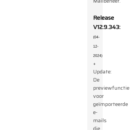
Mailbeheer.
Release
V12.9.343:
(04-
12-
2024)
+
Update:
De
previewfunctie
voor
geïmporteerde
e-
mails
die