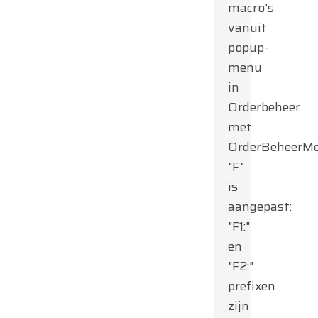
macro's
vanuit
popup-
menu
in
Orderbeheer
met
OrderBeheerMe
"F"
is
aangepast:
"F1:"
en
"F2:"
prefixen
zijn