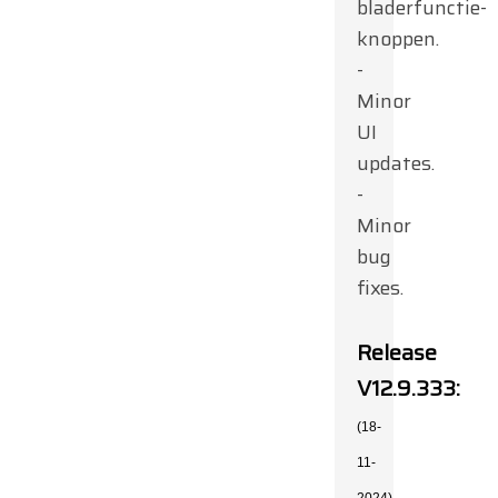
bladerfunctie-
knoppen.
-
Minor
UI
updates.
-
Minor
bug
fixes.
Release
V12.9.333:
(18-
11-
2024)