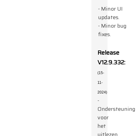
- Minor UI
updates.
- Minor bug
fixes.
Release
V12.9.332:
(15-
11-
2024)
-
Ondersteuning
voor
het
uitlezen