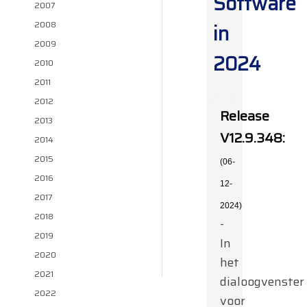
Software
2007
2008
in
2009
2024
2010
2011
2012
Release
2013
V12.9.348:
2014
2015
(06-
2016
12-
2017
2024)
2018
-
2019
In
2020
het
2021
dialoogvenster
2022
voor