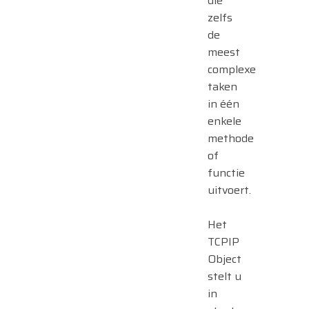
die
zelfs
de
meest
complexe
taken
in één
enkele
methode
of
functie
uitvoert.
Het
TCPIP
Object
stelt u
in