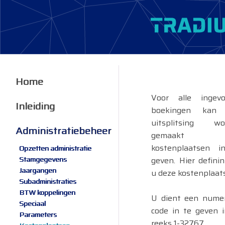
Home
Voor alle ingevo
Inleiding
boekingen kan
uitsplitsing wo
Administratiebeheer
gemaakt d
kostenplaatsen i
Opzetten administratie
Stamgegevens
geven. Hier definin
Jaargangen
u deze kostenplaat
Subadministraties
BTW koppelingen
U dient een numer
Speciaal
code in te geven 
Parameters
reeks 1-32767.