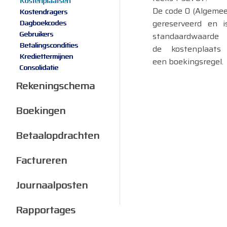
Kostenplaatsen
De code 0 (Algemee
Kostendragers
gereserveerd en i
Dagboekcodes
Gebruikers
standaardwaarde 
Betalingscondities
de kostenplaats
Krediettermijnen
een boekingsregel.
Consolidatie
Rekeningschema
Boekingen
Betaalopdrachten
Factureren
Journaalposten
Rapportages