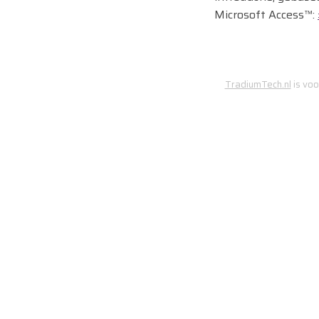
Microsoft Access™:
TradiumTech.nl
is voo