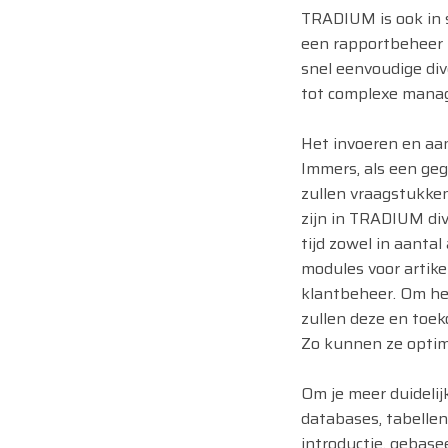
TRADIUM is ook in s
een rapportbeheer
snel eenvoudige di
tot complexe manag
Het invoeren en aan
Immers, als een ge
zullen vraagstukk
zijn in TRADIUM di
tijd zowel in aantal
modules voor artike
klantbeheer. Om he
zullen deze en toek
Zo kunnen ze opti
Om je meer duideli
databases, tabellen
introductie, gebase