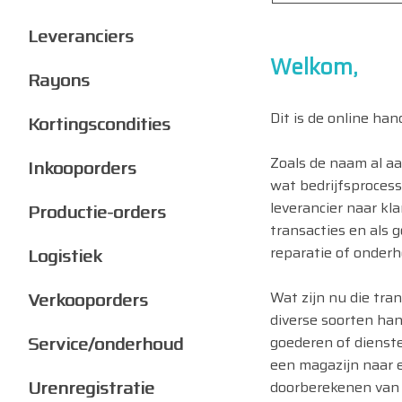
Leveranciers
Welkom,
Rayons
Dit is de online h
Kortingscondities
Zoals de naam al aa
Inkooporders
wat bedrijfsproces
leverancier naar kl
Productie-orders
transacties en als 
reparatie of onderho
Logistiek
Verkooporders
Wat zijn nu die tra
diverse soorten hand
Service/onderhoud
goederen of dienste
een magazijn naar e
Urenregistratie
doorberekenen van k