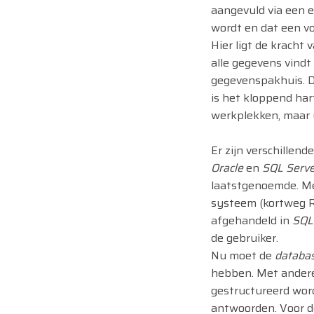
aangevuld via een ex
wordt en dat een v
Hier ligt de kracht
alle gegevens vindt
gegevenspakhuis. D
is het kloppend ha
werkplekken, maar u
Er zijn verschillend
Oracle
en
SQL Serve
laatstgenoemde. Me
systeem (kortweg 
afgehandeld in
SQL
de gebruiker.
Nu moet de
databa
hebben. Met andere
gestructureerd word
antwoorden. Voor de