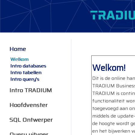
Home
Welkom
Welkom!
Intro databases
Intro tabellen
Dit is de online han
Intro query's
TRADIUM Business
Intro TRADIUM
TRADIUM is continu
functionaliteit wo
Hoofdvenster
toegevoegd aan on
middels de update
SQL Ontwerper
de hoogte wordt ge
en het bijwerken v
Query uitvoer