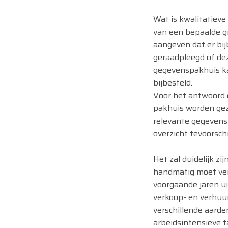
Wat is kwalitatieve
van een bepaalde g
aangeven dat er bi
geraadpleegd of dez
gegevenspakhuis ka
bijbesteld.
Voor het antwoord o
pakhuis worden gez
relevante gegevens
overzicht tevoorsch
Het zal duidelijk zi
handmatig moet ver
voorgaande jaren ui
verkoop- en verhuur
verschillende aarde
arbeidsintensieve t