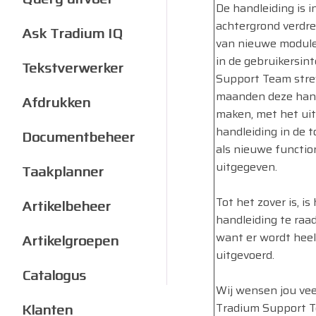
De handleiding is i
achtergrond verdre
Ask Tradium IQ
van nieuwe module
in de gebruikersin
Tekstverwerker
Support Team stre
maanden deze handl
Afdrukken
maken, met het uit
handleiding in de 
Documentbeheer
als nieuwe function
uitgegeven.
Taakplanner
Tot het zover is, is
Artikelbeheer
handleiding te raa
want er wordt hee
Artikelgroepen
uitgevoerd.
Catalogus
Wij wensen jou veel
Klanten
Tradium Support 