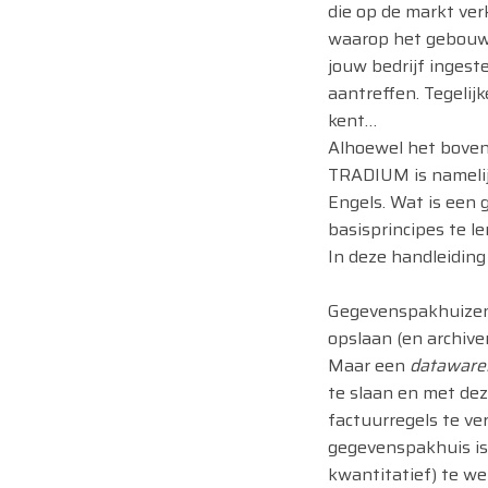
die op de markt verk
waarop het gebouwd
jouw bedrijf ingest
aantreffen. Tegelij
kent…
Alhoewel het bovens
TRADIUM is nameli
Engels. Wat is een 
basisprincipes te l
In deze handleiding 
Gegevenspakhuizen z
opslaan (en archive
Maar een
dataware
te slaan en met dez
factuurregels te ve
gegevenspakhuis is
kwantitatief) te we