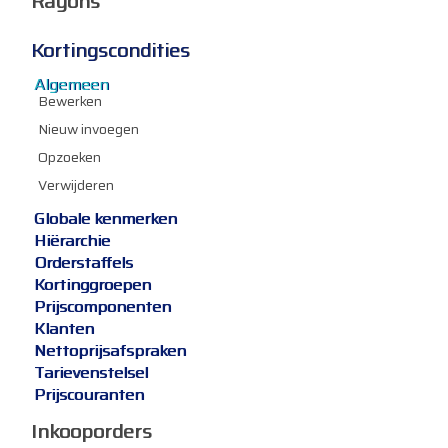
Rayons
Kortingscondities
Algemeen
Bewerken
Nieuw invoegen
Opzoeken
Verwijderen
Globale kenmerken
Hiërarchie
Orderstaffels
Kortinggroepen
Prijscomponenten
Klanten
Nettoprijsafspraken
Tarievenstelsel
Prijscouranten
Inkooporders