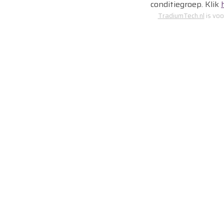
conditiegroep. Klik
TradiumTech.nl
is voo