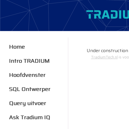
Home
Under construction
TradiumTech.nl
is voo
Intro TRADIUM
Hoofdvenster
SQL Ontwerper
Query uitvoer
Ask Tradium IQ