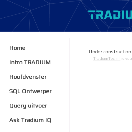
Home
Under construction
TradiumTech.nl
is voo
Intro TRADIUM
Hoofdvenster
SQL Ontwerper
Query uitvoer
Ask Tradium IQ