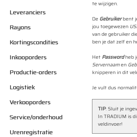
te wijzigen.
Leveranciers
De
Gebruiker
bent j
Rayons
jou toegewezen
US
van de gebruiker di
Kortingscondities
ben je dat zelf en h
Inkooporders
Het
Password
heb j
Servernaam
en
Geb
Productie-orders
knipperen in dit vel
Logistiek
Je vult dus normali
Verkooporders
TIP
: Sluit je in
Service/onderhoud
In TRADIUM is di
veldinvoer!
Urenregistratie