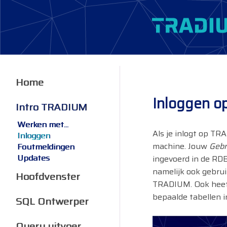
Home
Inloggen o
Intro TRADIUM
Werken met...
Als je inlogt op TR
Inloggen
machine. Jouw
Gebr
Foutmeldingen
Updates
ingevoerd in de R
namelijk ook gebru
Hoofdvenster
TRADIUM. Ook heef
bepaalde tabellen i
SQL Ontwerper
Query uitvoer