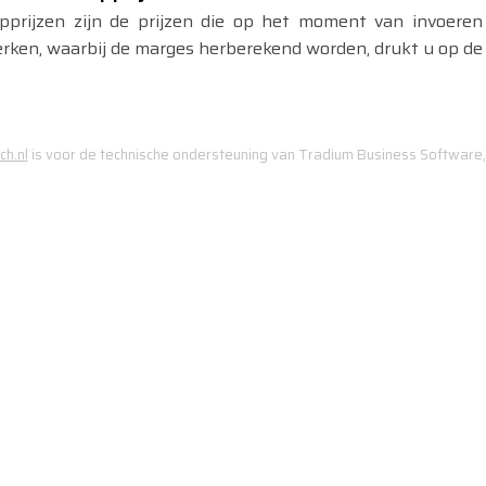
pprijzen zijn de prijzen die op het moment van invoere
werken, waarbij de marges herberekend worden, drukt u op d
h.nl
is voor de technische ondersteuning van Tradium Business Software,