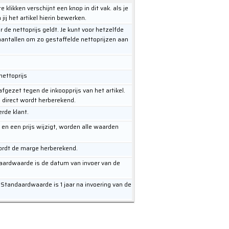
 klikken verschijnt een knop in dit vak. als je
jij het artikel hierin bewerken.
 de nettoprijs geldt. Je kunt voor hetzelfde
aantallen om zo gestaffelde nettoprijzen aan
nettoprijs
afgezet tegen de inkoopprijs van het artikel.
 direct wordt herberekend.
erde klant.
 en een prijs wijzigt, worden alle waarden
wordt de marge herberekend.
aardwaarde is de datum van invoer van de
 Standaardwaarde is 1 jaar na invoering van de