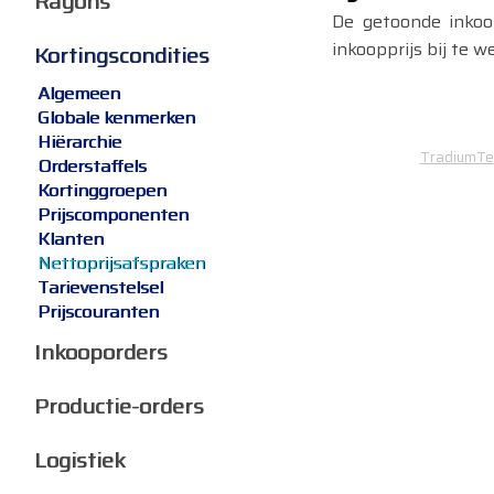
Rayons
De getoonde inkoo
inkoopprijs bij te 
Kortingscondities
Algemeen
Globale kenmerken
Hiërarchie
TradiumTec
Orderstaffels
Kortinggroepen
Prijscomponenten
Klanten
Nettoprijsafspraken
Tarievenstelsel
Prijscouranten
Inkooporders
Productie-orders
Logistiek