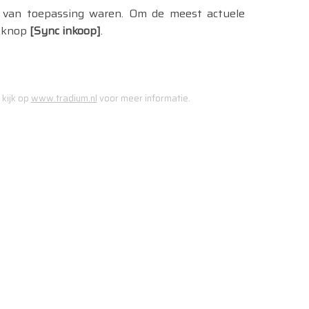
n van toepassing waren. Om de meest actuele
e knop
[Sync inkoop]
.
 kijk op
www.tradium.nl
voor meer informatie.