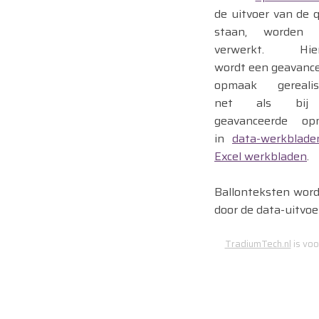
de uitvoer van de 
staan, worden 
verwerkt. Hie
wordt een geavanc
opmaak gerealise
net als bij
geavanceerde op
in
data-werkblade
Excel werkbladen
.
Ballonteksten wor
door de data-uitvoe
TradiumTech.nl
is voo