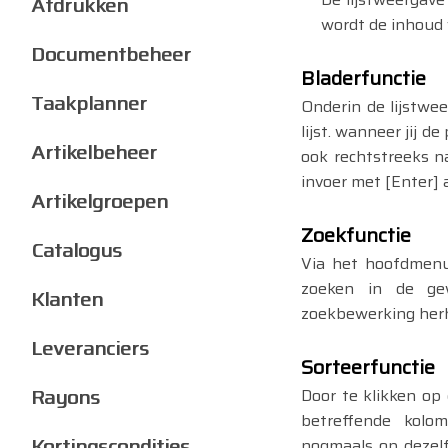
Afdrukken
wordt de inhoud
Documentbeheer
Bladerfunctie
Taakplanner
Onderin de lijstwee
lijst. wanneer jij de
Artikelbeheer
ook rechtstreeks n
invoer met [Enter] a
Artikelgroepen
Zoekfunctie
Catalogus
Via het hoofdmenu
zoeken in de gew
Klanten
zoekbewerking her
Leveranciers
Sorteerfunctie
Rayons
Door te klikken op 
betreffende kolom
Kortingscondities
nogmaals op dezelf