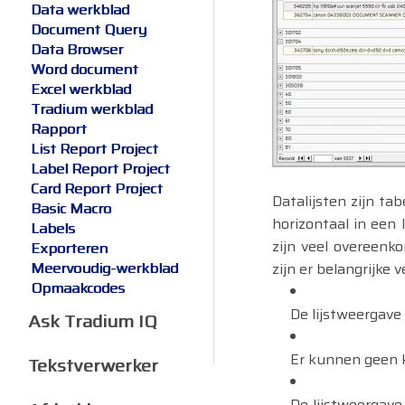
Data werkblad
Document Query
Data Browser
Word document
Excel werkblad
Tradium werkblad
Rapport
List Report Project
Label Report Project
Card Report Project
Datalijsten zijn ta
Basic Macro
horizontaal in een l
Labels
zijn veel overeenk
Exporteren
Meervoudig-werkblad
zijn er belangrijke v
Opmaakcodes
De lijstweergave
Ask Tradium IQ
Er kunnen geen 
Tekstverwerker
De lijstweergave 