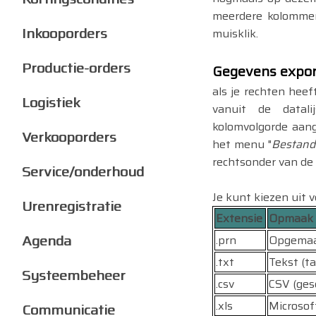
meerdere kolommen 
Inkooporders
muisklik.
Productie-orders
Gegevens expor
als je rechten hee
Logistiek
vanuit de datali
kolomvolgorde aang
Verkooporders
het menu "
Bestand\
rechtsonder van de d
Service/onderhoud
Je kunt kiezen uit 
Urenregistratie
Extensie
Opmaak
Agenda
.prn
Opgemaak
.txt
Tekst (ta
Systeembeheer
.csv
CSV (ges
.xls
Microsof
Communicatie