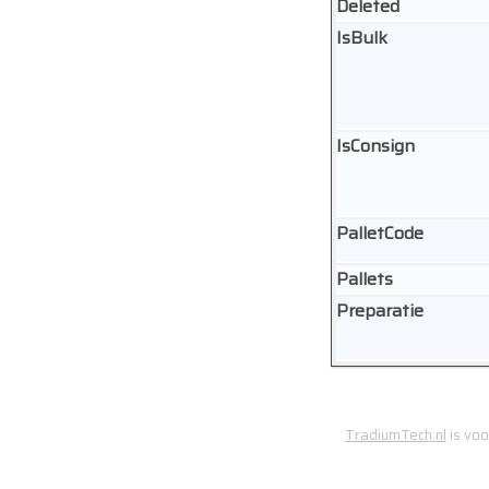
Deleted
IsBulk
IsConsign
PalletCode
Pallets
Preparatie
TradiumTech.nl
is voo