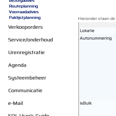
Bezorgadvies
Routeplanning
Voorraadadvies
Paklijstplanning
Hieronder staan de 
Verkooporders
Lokatie
Autonummering
Service/onderhoud
Urenregistratie
Agenda
Systeembeheer
Communicatie
e-Mail
isBulk
SQL User's Guide