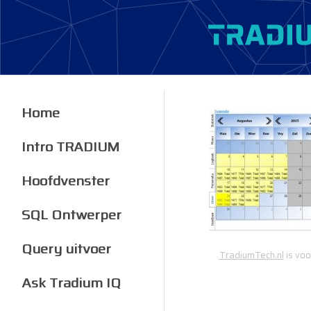
Home
Intro TRADIUM
Hoofdvenster
SQL Ontwerper
Query uitvoer
TradiumTech.nl
is voo
Ask Tradium IQ