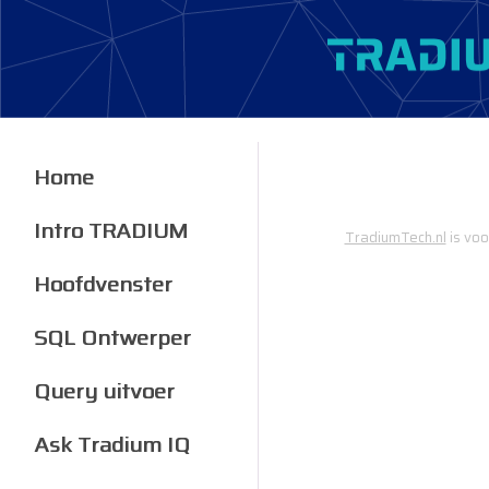
Home
Intro TRADIUM
TradiumTech.nl
is voo
Hoofdvenster
SQL Ontwerper
Query uitvoer
Ask Tradium IQ