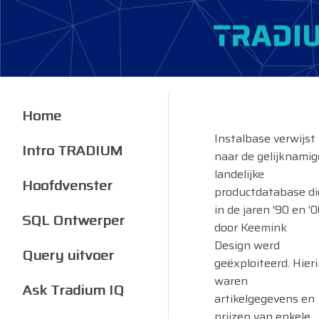
Home
Instalbase verwijst
Intro TRADIUM
naar de gelijknamig
landelijke
Hoofdvenster
productdatabase di
in de jaren '90 en '
SQL Ontwerper
door Keemink
Design werd
Query uitvoer
geëxploiteerd. Hier
waren
Ask Tradium IQ
artikelgegevens en
prijzen van enkele