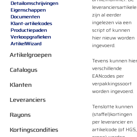
Detailomschrijvingen
leveranciersartikel
Eigenschappen
zijn al eerder
Documenten
ingelezen via een
Klant-artikelcodes
script of kunnen
Productiepaden
Verkoopgrafieken
hier nieuw worden
ArtikelWizard
ingevoerd.
Artikelgroepen
Tevens kunnen hie
verschillende
Catalogus
EANcodes per
verpakkingssoort
Klanten
worden ingevoerd.
Leveranciers
Tenslotte kunnen
Rayons
(staffel)kortingen
per leverancier en
Kortingscondities
artikelcode (of HGS,