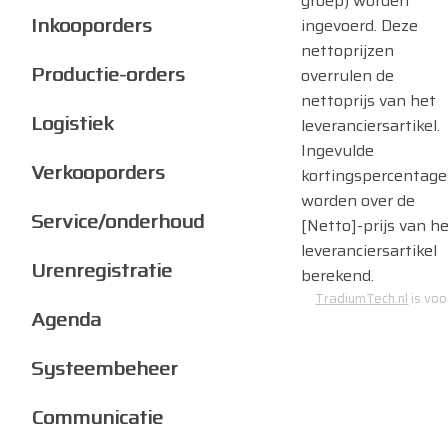
groep) worden
Inkooporders
ingevoerd. Deze
nettoprijzen
Productie-orders
overrulen de
nettoprijs van het
Logistiek
leveranciersartikel.
Ingevulde
Verkooporders
kortingspercentage
worden over de
Service/onderhoud
[Netto]-prijs van h
leveranciersartikel
Urenregistratie
berekend.
TradiumTech.nl
is voo
Agenda
Systeembeheer
Communicatie