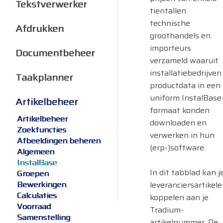
Tekstverwerker
tientallen
technische
Afdrukken
groothandels en
importeurs
Documentbeheer
verzameld waaruit
installatiebedrijven
Taakplanner
productdata in een
uniform InstalBase
Artikelbeheer
formaat konden
Artikelbeheer
downloaden en
Zoekfuncties
verwerken in hun
Afbeeldingen beheren
(erp-)software.
Algemeen
InstalBase
In dit tabblad kan j
Groepen
Bewerkingen
leveranciersartikel
Calculaties
koppelen aan je
Voorraad
Tradium-
Samenstelling
artikelnummer. De