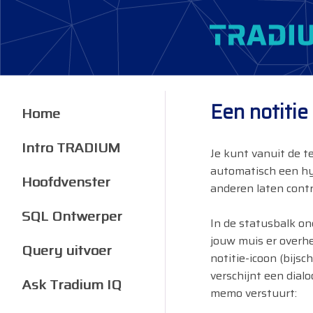
Een notitie
Home
Intro TRADIUM
Je kunt vanuit de t
automatisch een hy
Hoofdvenster
anderen laten contro
SQL Ontwerper
In de statusbalk on
jouw muis er overhe
Query uitvoer
notitie-icoon (bijschr
verschijnt een dial
Ask Tradium IQ
memo verstuurt: