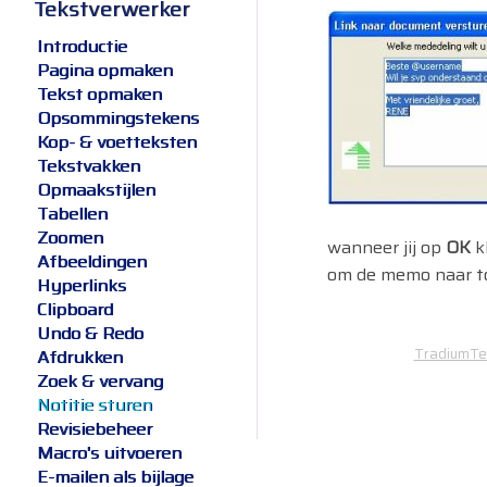
Tekstverwerker
Introductie
Pagina opmaken
Tekst opmaken
Opsommingstekens
Kop- & voetteksten
Tekstvakken
Opmaakstijlen
Tabellen
Zoomen
wanneer jij op
OK
k
Afbeeldingen
om de memo naar to
Hyperlinks
Clipboard
Undo & Redo
TradiumTec
Afdrukken
Zoek & vervang
Notitie sturen
Revisiebeheer
Macro's uitvoeren
E-mailen als bijlage