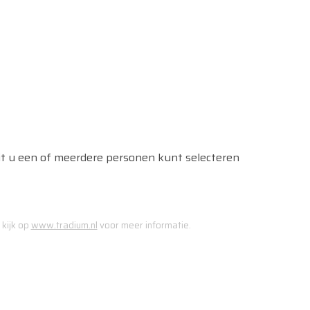
uit u een of meerdere personen kunt selecteren
 kijk op
www.tradium.nl
voor meer informatie.