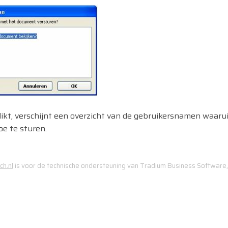
likt, verschijnt een overzicht van de gebruikersnamen waar
e te sturen.
h.nl
is voor de technische ondersteuning van Tradium Business Software,