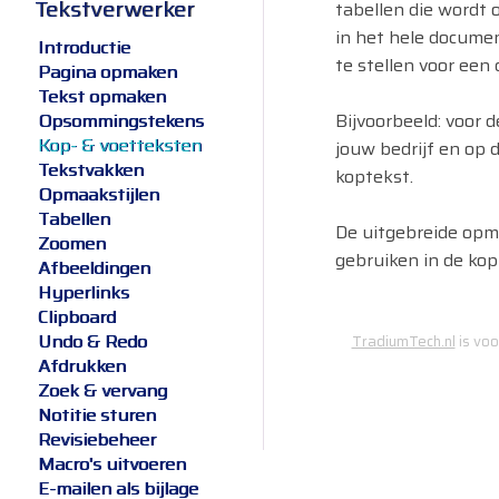
Tekstverwerker
tabellen die wordt 
in het hele documen
Introductie
te stellen voor ee
Pagina opmaken
Tekst opmaken
Bijvoorbeeld: voor 
Opsommingstekens
Kop- & voetteksten
jouw bedrijf en op 
Tekstvakken
koptekst.
Opmaakstijlen
Tabellen
De uitgebreide opm
Zoomen
gebruiken in de kop
Afbeeldingen
Hyperlinks
Clipboard
Undo & Redo
TradiumTech.nl
is voo
Afdrukken
Zoek & vervang
Notitie sturen
Revisiebeheer
Macro's uitvoeren
E-mailen als bijlage