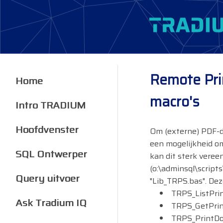
Remote Prin
Home
macro's
Intro TRADIUM
Hoofdvenster
Om (externe) PDF-do
een mogelijkheid om
SQL Ontwerper
kan dit sterk vere
(o:\adminsql\scrip
Query uitvoer
"Lib_TRPS.bas". Deze
TRPS_ListPri
Ask Tradium IQ
TRPS_GetPrin
TRPS_PrintD