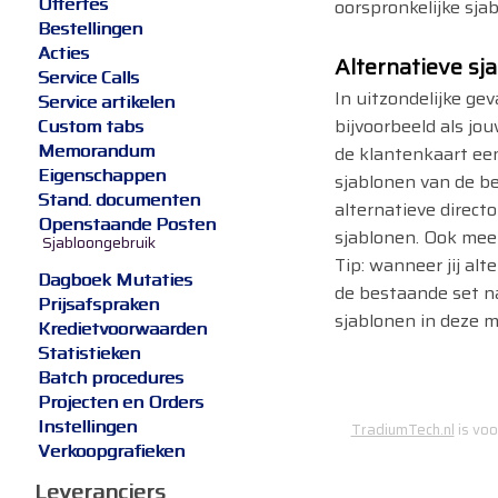
Offertes
oorspronkelijke sj
Bestellingen
Acties
Alternatieve sj
Service Calls
In uitzondelijke gev
Service artikelen
bijvoorbeeld als jo
Custom tabs
Memorandum
de klantenkaart ee
Eigenschappen
sjablonen van de be
Stand. documenten
alternatieve direc
Openstaande Posten
sjablonen. Ook mee
Sjabloongebruik
Tip: wanneer jij al
Dagboek Mutaties
de bestaande set na
Prijsafspraken
sjablonen in deze m
Kredietvoorwaarden
Statistieken
Batch procedures
Projecten en Orders
Instellingen
TradiumTech.nl
is voo
Verkoopgrafieken
Leveranciers