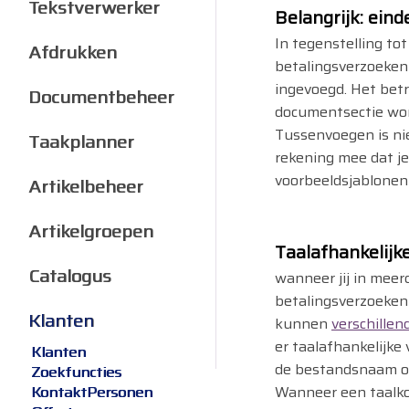
Tekstverwerker
Belangrijk: ein
In tegenstelling to
Afdrukken
betalingsverzoeken
ingevoegd. Het betr
Documentbeheer
documentsectie wor
Tussenvoegen is nie
Taakplanner
rekening mee dat je
voorbeeldsjablonen
Artikelbeheer
Artikelgroepen
Taalafhankelijk
Catalogus
wanneer jij in meer
betalingsverzoeken 
Klanten
kunnen
verschillen
er taalafhankelijke
Klanten
de bestandsnaam op 
Zoekfuncties
Wanneer een taalko
KontaktPersonen