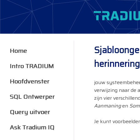
Sjabloonge
Home
herinnerin
Intro TRADIUM
Hoofdvenster
jouw systeembeheer
verwijzing naar de 
SQL Ontwerper
zijn vier verschille
Aanmaning
en
Som
Query uitvoer
Je kunt voorbeelde
Ask Tradium IQ