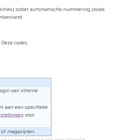
posities) zodat automatische nummering (zoals
enbestand.
 Deze codes:
login van interne
t aan een specifieke
stellingen
voor
 of magazijnen.
 kijk op
www.tradium.nl
voor meer informatie.