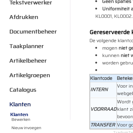
Geen spaties
Tekstverwerker
Uniformiteit 
Afdrukken
KL0001, KL0002..
Documentbeheer
Gereserveerde 
De volgende klantc
Taakplanner
mogen
niet g
kunnen
niet 
Artikelbeheer
worden gebrui
Artikelgroepen
Klantcode
Beteke
Voor in
Catalogus
INTERN
webgeb
Wordt g
Klanten
VOORRAAD
klant z
Klanten
bevoorr
Bewerken
TRANSFER
Voor g
Nieuw invoegen
TradiumTec