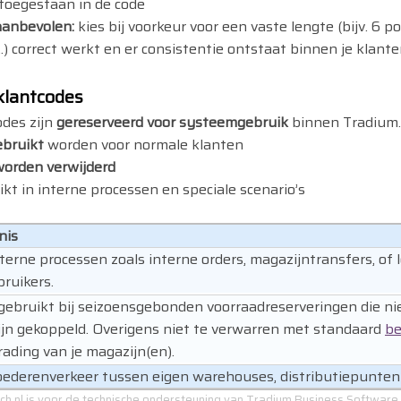
toegestaan in de code
aanbevolen:
kies bij voorkeur voor een vaste lengte (bijv. 6 
.) correct werkt en er consistentie ontstaat binnen je klant
klantcodes
odes zijn
gereserveerd voor systeemgebruik
binnen Tradium.
ebruikt
worden voor normale klanten
worden verwijderd
kt in interne processen en speciale scenario’s
nis
terne processen zoals interne orders, magazijntransfers, of 
ruikers.
ebruikt bij seizoensgebonden voorraadreserveringen die nie
ijn gekoppeld. Overigens niet te verwarren met standaard
be
ading van je magazijn(en).
oederenverkeer tussen eigen warehouses, distributiepunten
h.nl
is voor de technische ondersteuning van Tradium Business Software,