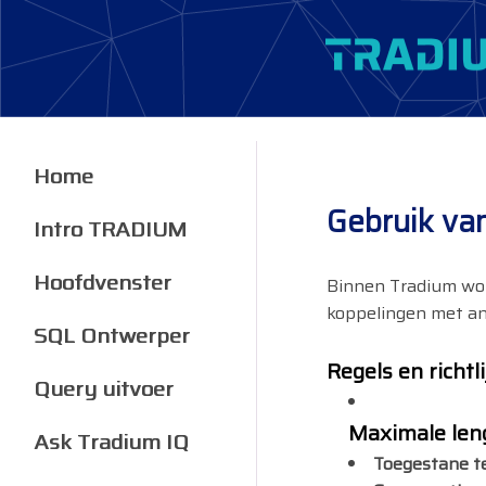
Home
Gebruik va
Intro TRADIUM
Hoofdvenster
Binnen Tradium wor
koppelingen met an
SQL Ontwerper
Regels en richtl
Query uitvoer
Maximale len
Ask Tradium IQ
Toegestane t