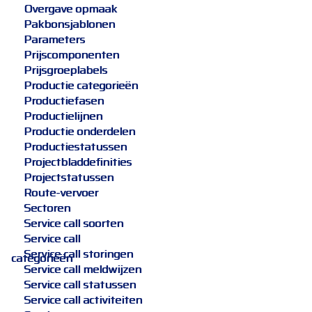
Overgave opmaak
Pakbonsjablonen
Parameters
Prijscomponenten
Prijsgroeplabels
Productie categorieën
Productiefasen
Productielijnen
Productie onderdelen
Productiestatussen
Projectbladdefinities
Projectstatussen
Route-vervoer
Sectoren
Service call soorten
Service call
Service call storingen
categorieën
Service call meldwijzen
Service call statussen
Service call activiteiten