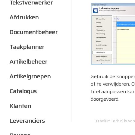
Tekstverwerker
Afdrukken
Documentbeheer
Taakplanner
Artikelbeheer
Artikelgroepen
Gebruik de knoppen
of te verwijderen. 
Catalogus
titel aanpassen kan 
doorgevoerd.
Klanten
Leveranciers
TradiumTech.nl
is voo