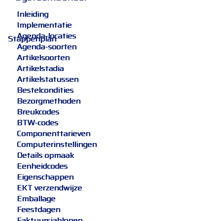
Inleiding
Implementatie
Agenda-locaties
Stappenplan
Agenda-soorten
Artikelsoorten
Artikelstadia
Artikelstatussen
Bestelcondities
Bezorgmethoden
Breukcodes
BTW-codes
Componenttarieven
Computerinstellingen
Details opmaak
Eenheidcodes
Eigenschappen
EKT verzendwijze
Emballage
Feestdagen
Faktuursjablonen