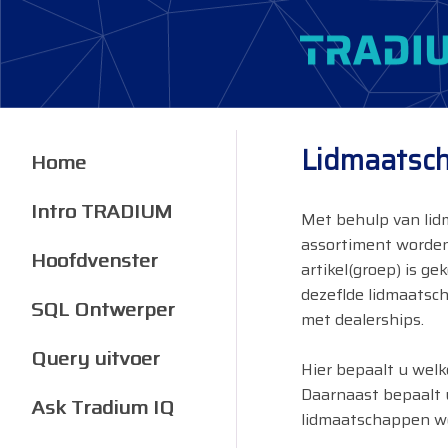
Lidmaatsc
Home
Intro TRADIUM
Met behulp van lid
assortiment worde
Hoofdvenster
artikel(groep) is g
dezeflde lidmaatsch
SQL Ontwerper
met dealerships.
Query uitvoer
Hier bepaalt u welk
Daarnaast bepaalt 
Ask Tradium IQ
lidmaatschappen w