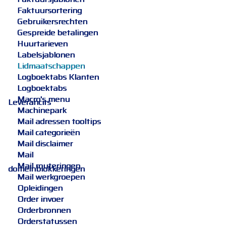
Faktuursortering
Gebruikersrechten
Gespreide betalingen
Huurtarieven
Labelsjablonen
Lidmaatschappen
Logboektabs Klanten
Logboektabs
Macro's menu
Leverancirs
Machinepark
Mail adressen tooltips
Mail categorieën
Mail disclaimer
Mail
Mail routeringen
domeinblokkeringen
Mail werkgroepen
Opleidingen
Order invoer
Orderbronnen
Orderstatussen