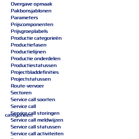
Overgave opmaak
Pakbonsjablonen
Parameters
Prijscomponenten
Prijsgroeplabels
Productie categorieën
Productiefasen
Productielijnen
Productie onderdelen
Productiestatussen
Projectbladdefinities
Projectstatussen
Route-vervoer
Sectoren
Service call soorten
Service call
Service call storingen
categorieën
Service call meldwijzen
Service call statussen
Service call activiteiten