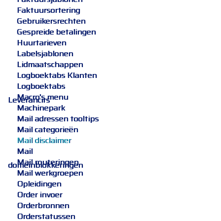
Faktuursortering
Gebruikersrechten
Gespreide betalingen
Huurtarieven
Labelsjablonen
Lidmaatschappen
Logboektabs Klanten
Logboektabs
Macro's menu
Leverancirs
Machinepark
Mail adressen tooltips
Mail categorieën
Mail disclaimer
Mail
Mail routeringen
domeinblokkeringen
Mail werkgroepen
Opleidingen
Order invoer
Orderbronnen
Orderstatussen