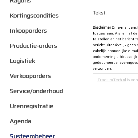
Rayons
Tekst:
Kortingscondities
Disclaimer
Dit e-mailberic
Inkooporders
toegestaan. Als je niet d
te stellen en het bericht 
Productie-orders
bericht uitdrukkelijk gee
zakelijk inhoudelijke e-ma
onderneming uitdrukkelijk 
Logistiek
gedeponeerde leveringsvo
verzonden.
Verkooporders
TradiumTech.nl
is voo
Service/onderhoud
Urenregistratie
Agenda
Systeembeheer