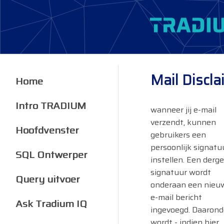
Mail Discla
Home
Intro TRADIUM
wanneer jij e-mail
verzendt, kunnen
Hoofdvenster
gebruikers een
persoonlijk signatu
SQL Ontwerper
instellen. Een dergel
signatuur wordt
Query uitvoer
onderaan een nieu
e-mail bericht
Ask Tradium IQ
ingevoegd. Daarond
wordt - indien hier