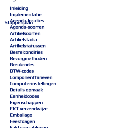
Inleiding
Implementatie
Agenda-locaties
Stappenplan
Agenda-soorten
Artikelsoorten
Artikelstadia
Artikelstatussen
Bestelcondities
Bezorgmethoden
Breukcodes
BTW-codes
Componenttarieven
Computerinstellingen
Details opmaak
Eenheidcodes
Eigenschappen
EKT verzendwijze
Emballage
Feestdagen
Faktuursjablonen